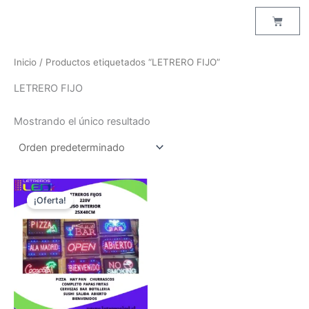
Ir
Cart
al
contenido
Inicio
/ Productos etiquetados “LETRERO FIJO”
LETRERO FIJO
Mostrando el único resultado
El
El
precio
precio
¡Oferta!
original
actual
era:
es:
$25,990.
$20,000.