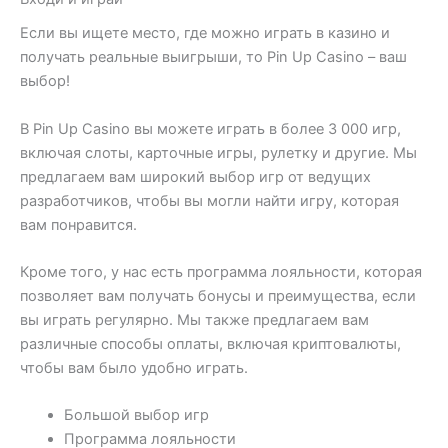
Если вы ищете место, где можно играть в казино и
получать реальные выигрыши, то Pin Up Casino – ваш
выбор!
В Pin Up Casino вы можете играть в более 3 000 игр,
включая слоты, карточные игры, рулетку и другие. Мы
предлагаем вам широкий выбор игр от ведущих
разработчиков, чтобы вы могли найти игру, которая
вам понравится.
Кроме того, у нас есть программа лояльности, которая
позволяет вам получать бонусы и преимущества, если
вы играть регулярно. Мы также предлагаем вам
различные способы оплаты, включая криптовалюты,
чтобы вам было удобно играть.
Большой выбор игр
Программа лояльности