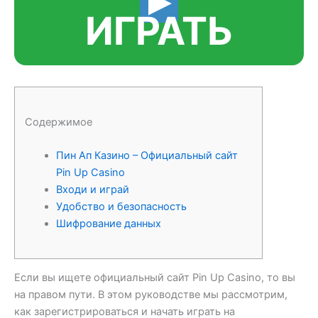
ИГРАТЬ
Содержимое
Пин Ап Казино – Официальный сайт
Pin Up Casino
Входи и играй
Удобство и безопасность
Шифрование данных
Если вы ищете официальный сайт Pin Up Casino, то вы
на правом пути. В этом руководстве мы рассмотрим,
как зарегистрироваться и начать играть на