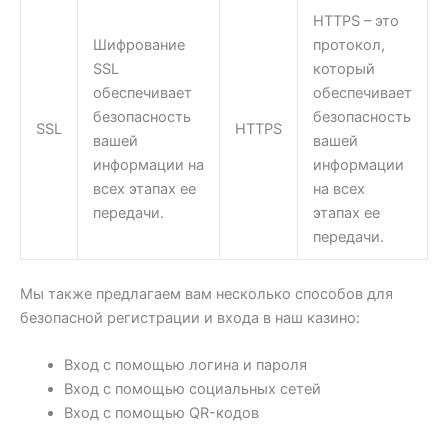
HTTPS – это
Шифрование
протокол,
SSL
который
обеспечивает
обеспечивает
безопасность
безопасность
SSL
HTTPS
вашей
вашей
информации на
информации
всех этапах ее
на всех
передачи.
этапах ее
передачи.
Мы также предлагаем вам несколько способов для
безопасной регистрации и входа в наш казино:
Вход с помощью логина и пароля
Вход с помощью социальных сетей
Вход с помощью QR-кодов