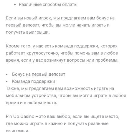
Различные способы оплаты
Если вы новый игрок, мы предлагаем вам бонус на
первый депозит, чтобы вы могли начать играть и
получать выигрыши.
Кроме того, у нас есть команда поддержки, которая
работает круглосуточно, чтобы помочь вам в любое
время, если у вас возникнут вопросы или проблемы.
Бонус на первый депозит
Команда поддержки
Также, мы предлагаем вам возможность играть на
мобильном устройстве, чтобы вы могли играть в любое
время и в любом месте.
Pin Up Casino – это ваш выбор, если вы ищете место,
где можно играть в казино и получать реальные
выигрыши.