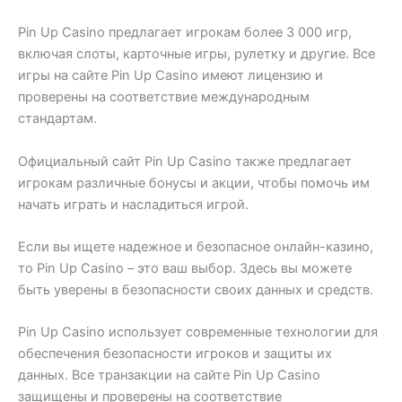
Pin Up Casino предлагает игрокам более 3 000 игр,
включая слоты, карточные игры, рулетку и другие. Все
игры на сайте Pin Up Casino имеют лицензию и
проверены на соответствие международным
стандартам.
Официальный сайт Pin Up Casino также предлагает
игрокам различные бонусы и акции, чтобы помочь им
начать играть и насладиться игрой.
Если вы ищете надежное и безопасное онлайн-казино,
то Pin Up Casino – это ваш выбор. Здесь вы можете
быть уверены в безопасности своих данных и средств.
Pin Up Casino использует современные технологии для
обеспечения безопасности игроков и защиты их
данных. Все транзакции на сайте Pin Up Casino
защищены и проверены на соответствие