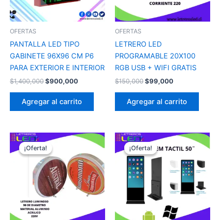
OFERTAS
OFERTAS
PANTALLA LED TIPO
LETRERO LED
GABINETE 96X96 CM P6
PROGRAMABLE 20X100
PARA EXTERIOR E INTERIOR
RGB USB + WIFI GRATIS
$
1,400,000
$
900,000
$
150,000
$
99,000
Agregar al carrito
Agregar al carrito
El
El
El
El
precio
precio
precio
precio
¡Oferta!
¡Oferta!
¡Oferta!
¡Oferta!
original
actual
original
actual
era:
es:
era:
es:
$399,000.
$250,000.
$1,900,000.
$1,350,00