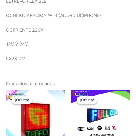
LETRERO FLEXIBLE
CONFIGUARACION WIFI (ANDROID)(IPHONE)
CORRIENTE 220V
12V Y 24V
9X28 CM .
Productos relacionados
El
El
El
El
precio
precio
precio
precio
¡Oferta!
¡Oferta!
¡Oferta!
¡Oferta!
original
actual
original
actual
era:
es:
era:
es:
$1,400,000.
$900,000.
$150,000.
$99,000.