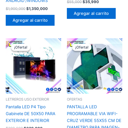
ANDROID /WINDOWS
$
55,000
$
35,990
$
1,900,000
$
1,350,000
Agregar al carrito
Agregar al carrito
El
El
El
El
precio
precio
precio
precio
¡Oferta!
¡Oferta!
¡Oferta!
¡Oferta!
original
actual
original
actual
era:
es:
era:
es:
$399,000.
$320,000.
$950,000.
$820,000.
LETREROS USO EXTERIOR
OFERTAS
Pantalla LED P4 Tipo
PANTALLA LED
Gabinete DE 50X50 PARA
PROGRAMABLE VIA WIFI-
EXTERIOR E INTERIOR
CRUZ VERDE 55X55 CM DE
DIAMETRO PARA IMAGEN-