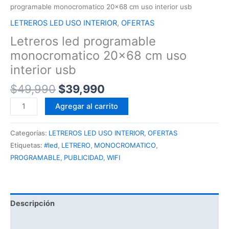
programable monocromatico 20×68 cm uso interior usb
LETREROS LED USO INTERIOR
,
OFERTAS
Letreros led programable
monocromatico 20×68 cm uso
interior usb
$
49,990
$
39,990
Agregar al carrito
Categorías:
LETREROS LED USO INTERIOR
,
OFERTAS
Etiquetas:
#led
,
LETRERO
,
MONOCROMATICO
,
PROGRAMABLE
,
PUBLICIDAD
,
WIFI
Descripción
Información adicional