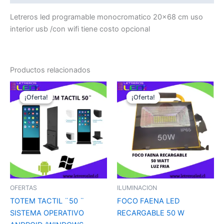
Letreros led programable monocromatico 20×68 cm uso
interior usb /con wifi tiene costo opcional
Productos relacionados
El
El
El
El
precio
precio
precio
precio
¡Oferta!
¡Oferta!
¡Oferta!
¡Oferta!
original
actual
original
actual
era:
es:
era:
es:
$1,900,000.
$1,350,000.
$55,000.
$35,990.
OFERTAS
ILUMINACION
TOTEM TACTIL ¨50 ¨
FOCO FAENA LED
SISTEMA OPERATIVO
RECARGABLE 50 W