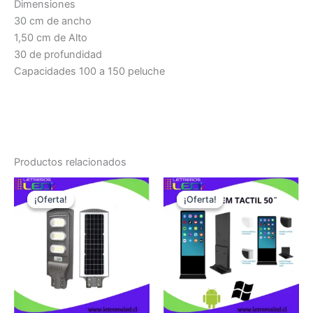
Dimensiones
30 cm de ancho
1,50 cm de Alto
30 de profundidad
Capacidades 100 a 150 peluche
Productos relacionados
El
El
El
El
precio
precio
precio
precio
¡Oferta!
¡Oferta!
¡Oferta!
¡Oferta!
original
actual
original
actual
era:
es:
era:
es:
$89,990.
$33,900.
$1,900,000.
$1,350,00