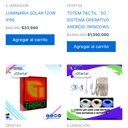
ILUMINACION
OFERTAS
LUMINARIA SOLAR 120W
TOTEM TACTIL ¨50 ¨
IP66
SISTEMA OPERATIVO
ANDROID /WINDOWS
$
89,990
$
33,900
$
1,900,000
$
1,350,000
Agregar al carrito
Agregar al carrito
El
El
El
El
precio
precio
precio
precio
¡Oferta!
¡Oferta!
¡Oferta!
¡Oferta!
original
actual
original
actual
era:
es:
era:
es:
$1,400,000.
$900,000.
$399,000.
$299,000.
OFERTAS
ILUMINACION