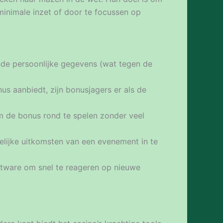
minimale inzet of door te focussen op
nde persoonlijke gegevens (wat tegen de
us aanbiedt, zijn bonusjagers er als de
m de bonus rond te spelen zonder veel
lijke uitkomsten van een evenement in te
tware om snel te reageren op nieuwe