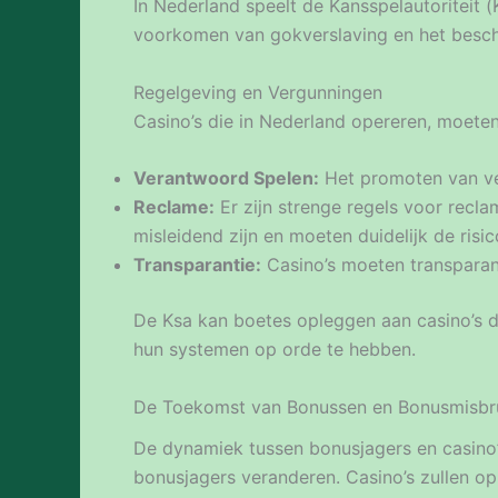
In Nederland speelt de Kansspelautoriteit (
voorkomen van gokverslaving en het besche
Regelgeving en Vergunningen
Casino’s die in Nederland opereren, moete
Verantwoord Spelen:
Het promoten van ve
Reclame:
Er zijn strenge regels voor rec
misleidend zijn en moeten duidelijk de risi
Transparantie:
Casino’s moeten transparan
De Ksa kan boetes opleggen aan casino’s d
hun systemen op orde te hebben.
De Toekomst van Bonussen en Bonusmisbr
De dynamiek tussen bonusjagers en casino’
bonusjagers veranderen. Casino’s zullen op