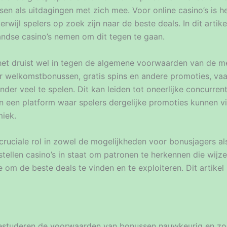
 als uitdagingen met zich mee. Voor online casino’s is het
rwijl spelers op zoek zijn naar de beste deals. In dit artik
ndse casino’s nemen om dit tegen te gaan.
 het druist wel in tegen de algemene voorwaarden van de me
r welkomstbonussen, gratis spins en andere promoties, va
der veel te spelen. Dit kan leiden tot oneerlijke concurrent
n een platform waar spelers dergelijke promoties kunnen v
iek.
cruciale rol in zowel de mogelijkheden voor bonusjagers al
ellen casino’s in staat om patronen te herkennen die wijze
 om de beste deals te vinden en te exploiteren. Dit artike
 bestuderen de voorwaarden van bonussen nauwkeurig en zo