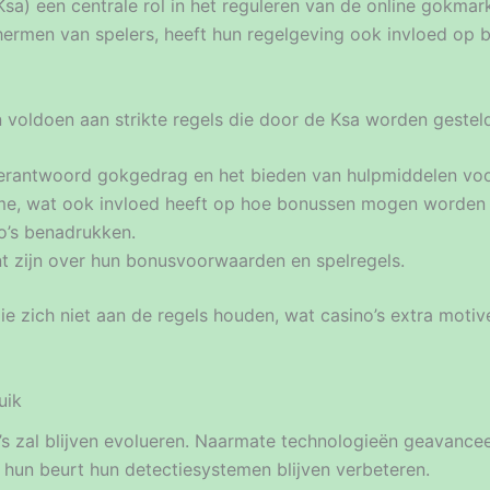
Ksa) een centrale rol in het reguleren van de online gokmar
rmen van spelers, heeft hun regelgeving ook invloed op b
n voldoen aan strikte regels die door de Ksa worden gestel
rantwoord gokgedrag en het bieden van hulpmiddelen voor
lame, wat ook invloed heeft op hoe bonussen mogen worde
co’s benadrukken.
t zijn over hun bonusvoorwaarden en spelregels.
ie zich niet aan de regels houden, wat casino’s extra moti
uik
s zal blijven evolueren. Naarmate technologieën geavancee
 hun beurt hun detectiesystemen blijven verbeteren.