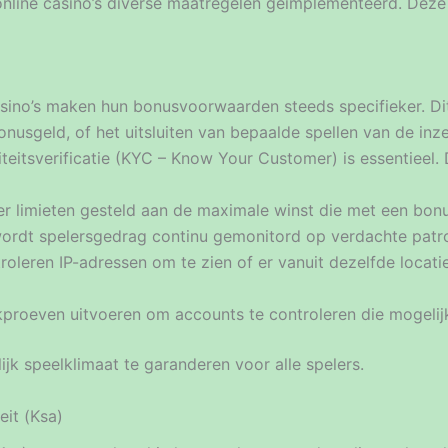
line casino’s diverse maatregelen geïmplementeerd. Deze 
ino’s maken hun bonusvoorwaarden steeds specifieker. Di
nusgeld, of het uitsluiten van bepaalde spellen van de inze
teitsverificatie (KYC – Know Your Customer) is essentieel. 
 limieten gesteld aan de maximale winst die met een bo
ordt spelersgedrag continu gemonitord op verdachte patr
roleren IP-adressen om te zien of er vanuit dezelfde locat
proeven uitvoeren om accounts te controleren die mogeli
jk speelklimaat te garanderen voor alle spelers.
eit (Ksa)