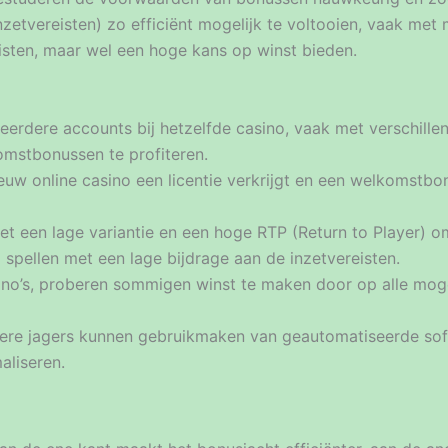
etvereisten) zo efficiënt mogelijk te voltooien, vaak met 
eisten, maar wel een hoge kans op winst bieden.
rdere accounts bij hetzelfde casino, vaak met verschille
omstbonussen te profiteren.
uw online casino een licentie verkrijgt en een welkomstbon
et een lage variantie en een hoge RTP (Return to Player) o
 spellen met een lage bijdrage aan de inzetvereisten.
no’s, proberen sommigen winst te maken door op alle moge
re jagers kunnen gebruikmaken van geautomatiseerde sof
aliseren.