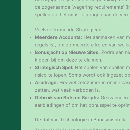
de zogenaamde ‘wagering requirements’ (inz
spellen die het minst bijdragen aan de ver
Veelvoorkomende Strategieën
Meerdere Accounts:
Het aanmaken van mee
regels is), om zo meerdere keren van welk
Bonusjacht op Nieuwe Sites:
Zodra een nie
kippen bij om deze te claimen.
Strategisch Spel:
Het spelen van spellen m
risico te lopen. Soms wordt ook ingezet op
Arbitrage:
Hoewel zeldzamer in online casi
zetten, wat vaak verboden is.
Gebruik van Bots en Scripts:
Geavanceerde
aanbiedingen of om het bonusspel te optim
De Rol van Technologie in Bonusmisbruik