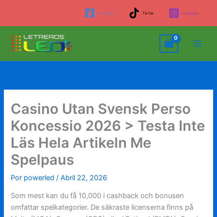
Ir
Facebook
TikTok
Instagram
al
contenido
Casino Utan Svensk Perso
Koncessio 2026 > Testa Inte
Läs Hela Artikeln Me
Spelpaus
Por
powerled
/
Abril 22, 2026
Som mest kan du få 10,000 i cashback och bonusen
omfattar spelkategorier. De säkraste licenserna finns på