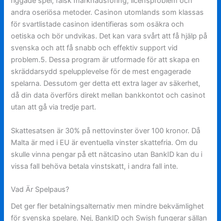
riggade spel, falsk marknadsföring, licensproblem och
andra oseriösa metoder. Casinon utomlands som klassas
för svartlistade casinon identifieras som osäkra och
oetiska och bör undvikas. Det kan vara svårt att få hjälp på
svenska och att få snabb och effektiv support vid
problem.5. Dessa program är utformade för att skapa en
skräddarsydd spelupplevelse för de mest engagerade
spelarna. Dessutom ger detta ett extra lager av säkerhet,
då din data överförs direkt mellan bankkontot och casinot
utan att gå via tredje part.
Skattesatsen är 30% på nettovinster över 100 kronor. Då
Malta är med i EU är eventuella vinster skattefria. Om du
skulle vinna pengar på ett nätcasino utan BankID kan du i
vissa fall behöva betala vinstskatt, i andra fall inte.
Vad Är Spelpaus?
Det ger fler betalningsalternativ men mindre bekvämlighet
för svenska spelare. Nej, BankID och Swish fungerar sällan