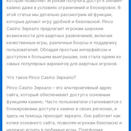
которая позволяет игрокам получать доступ к онлайн-
казино даже в условиях ограничений и блокировок. В
этой статье мы детально рассмотрим её функции,
которые делают игру удобной и безопасной. Pinco
Casino Зеркало предлагает игрокам широкие
возможности для азартных развлечений, включая
качественные игры, различные бонусы и поддержку
пользователей. Обладая простым интерфейсом и
доступом к большим выигрышам, она стала одним из
самых популярных вариантов для азартных игроков.
Что такое Pinco Casino Зеркало?
Pinco Casino Зеркало – это альтернативный адрес
сайта, который обеспечивает доступ к основным
функциям казино. Часто пользователи сталкиваются с
блокировками доступа к казино в своих регионах, и
здесь на помощь приходит зеркало. Оно работает как
копия основного сайта, позволяя игрокам безопасно и
надежно играть в любимые игры. Платформа