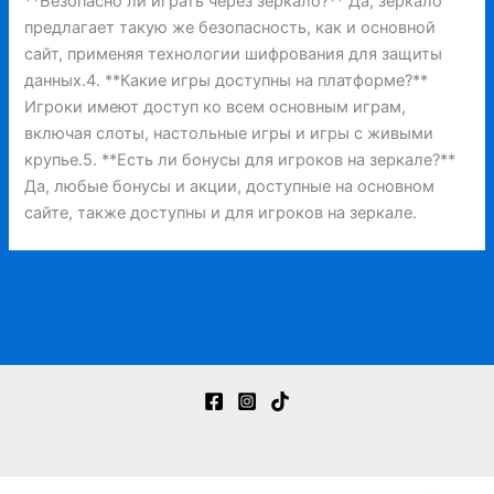
**Безопасно ли играть через зеркало?** Да, зеркало
предлагает такую же безопасность, как и основной
сайт, применяя технологии шифрования для защиты
данных.4. **Какие игры доступны на платформе?**
Игроки имеют доступ ко всем основным играм,
включая слоты, настольные игры и игры с живыми
крупье.5. **Есть ли бонусы для игроков на зеркале?**
Да, любые бонусы и акции, доступные на основном
сайте, также доступны и для игроков на зеркале.
←
Entrada anterior
Entrada siguiente
→