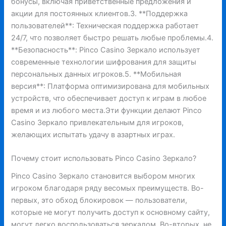
бонусы, включая приветственные предложения и
акции для постоянных клиентов.3. **Поддержка
пользователей**: Техническая поддержка работает
24/7, что позволяет быстро решать любые проблемы.4.
**Безопасность**: Pinco Casino Зеркало использует
современные технологии шифрования для защиты
персональных данных игроков.5. **Мобильная
версия**: Платформа оптимизирована для мобильных
устройств, что обеспечивает доступ к играм в любое
время и из любого места.Эти функции делают Pinco
Casino Зеркало привлекательным для игроков,
желающих испытать удачу в азартных играх.
Почему стоит использовать Pinco Casino Зеркало?
Pinco Casino Зеркало становится выбором многих
игроком благодаря ряду весомых преимуществ. Во-
первых, это обход блокировок — пользователи,
которые не могут получить доступ к основному сайту,
могут легко воспользоваться зеркалом. Во-вторых, не