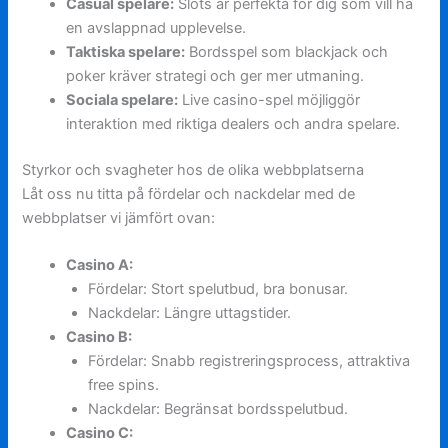
Casual spelare:
Slots är perfekta för dig som vill ha
en avslappnad upplevelse.
Taktiska spelare:
Bordsspel som blackjack och
poker kräver strategi och ger mer utmaning.
Sociala spelare:
Live casino-spel möjliggör
interaktion med riktiga dealers och andra spelare.
Styrkor och svagheter hos de olika webbplatserna
Låt oss nu titta på fördelar och nackdelar med de
webbplatser vi jämfört ovan:
Casino A:
Fördelar: Stort spelutbud, bra bonusar.
Nackdelar: Längre uttagstider.
Casino B:
Fördelar: Snabb registreringsprocess, attraktiva
free spins.
Nackdelar: Begränsat bordsspelutbud.
Casino C: