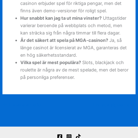
casinon erbjuder spel för riktiga pengar, men det
finns även demo-versioner för roligt spel.
Hur snabbt kan jag ta ut mina vinster?
Uttagstider
varierar beroende på webbplats och metod, men
kan sträcka sig från några timmar till flera dagar.
Är det säkert att spela på MGA-casinon?
Ja, så
länge casinot är licensierat av MGA, garanteras det
en hög säkerhetsstandard.
Vilka spel är mest populära?
Slots, blackjack och
roulette är några av de mest spelade, men det beror
på personliga preferenser.
←
Entrada anterior
Entrada siguiente
→