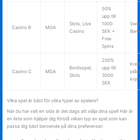
50%
upp till
Slots, Live
1000
Swis
Casino B
MGA
Casino
SEK +
Bank
Free
Spins
200%
Kred
Bordsspel,
upp till
Casino C
MGA
plån
Slots
3000
kryp
SEK
Vilka spel är bäst för olika typer av spelare?
När du har valt en sida är det dags att välja dina spel! Här är
en lista som hjälper dig förstå vilken typ av spel som kan
passa dig bäst beroende på dina preferenser: