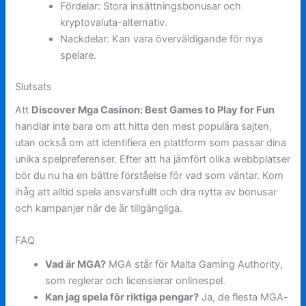
Fördelar: Stora insättningsbonusar och
kryptovaluta-alternativ.
Nackdelar: Kan vara överväldigande för nya
spelare.
Slutsats
Att
Discover Mga Casinon: Best Games to Play for Fun
handlar inte bara om att hitta den mest populära sajten,
utan också om att identifiera en plattform som passar dina
unika spelpreferenser. Efter att ha jämfört olika webbplatser
bör du nu ha en bättre förståelse för vad som väntar. Kom
ihåg att alltid spela ansvarsfullt och dra nytta av bonusar
och kampanjer när de är tillgängliga.
FAQ
Vad är MGA?
MGA står för Malta Gaming Authority,
som reglerar och licensierar onlinespel.
Kan jag spela för riktiga pengar?
Ja, de flesta MGA-