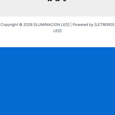
Copyright © 2026 [ILUMINACION LED] | Powered by [LETREROS
LED]