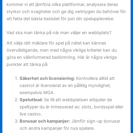
kommer vi att jämföra olika plattformar, analysera deras
styrkor och svagheter och ge dig verktygen du behöver för
att fatta det bästa beslutet för just din spelupplevelse.
Vad ska man tänka på när man väljer en webbplats?
Att välja rätt mäklare för spel på nätet kan kännas
överväldigande, men med några viktiga kriterier kan du
göra en välinformerad bedömning. Här är några viktiga
punkter att tänka på:
Säkerhet och licensiering:
Kontrollera alltid att
casinot är licensierat av en pålitlig myndighet,
exempelvis MGA.
Spelutbud:
Se till att webbplatsen erbjuder de
speltyper du är intresserad av; slots, bordsspel eller
live casino.
Bonusar och kampanjer:
Jämför sign-up bonusar
och andra kampanjer för nya spelare.