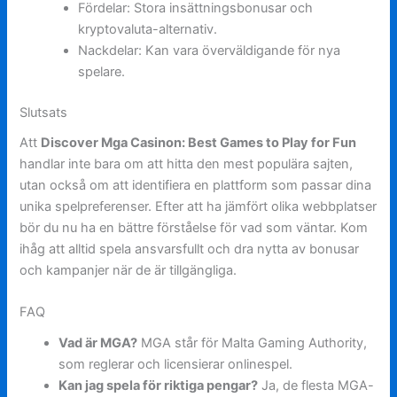
Fördelar: Stora insättningsbonusar och
kryptovaluta-alternativ.
Nackdelar: Kan vara överväldigande för nya
spelare.
Slutsats
Att
Discover Mga Casinon: Best Games to Play for Fun
handlar inte bara om att hitta den mest populära sajten,
utan också om att identifiera en plattform som passar dina
unika spelpreferenser. Efter att ha jämfört olika webbplatser
bör du nu ha en bättre förståelse för vad som väntar. Kom
ihåg att alltid spela ansvarsfullt och dra nytta av bonusar
och kampanjer när de är tillgängliga.
FAQ
Vad är MGA?
MGA står för Malta Gaming Authority,
som reglerar och licensierar onlinespel.
Kan jag spela för riktiga pengar?
Ja, de flesta MGA-