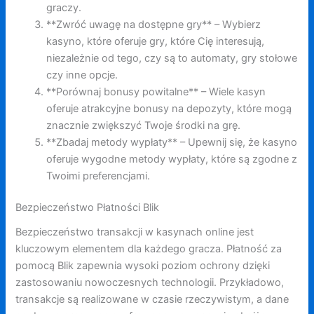
graczy.
**Zwróć uwagę na dostępne gry** – Wybierz
kasyno, które oferuje gry, które Cię interesują,
niezależnie od tego, czy są to automaty, gry stołowe
czy inne opcje.
**Porównaj bonusy powitalne** – Wiele kasyn
oferuje atrakcyjne bonusy na depozyty, które mogą
znacznie zwiększyć Twoje środki na grę.
**Zbadaj metody wypłaty** – Upewnij się, że kasyno
oferuje wygodne metody wypłaty, które są zgodne z
Twoimi preferencjami.
Bezpieczeństwo Płatności Blik
Bezpieczeństwo transakcji w kasynach online jest
kluczowym elementem dla każdego gracza. Płatność za
pomocą Blik zapewnia wysoki poziom ochrony dzięki
zastosowaniu nowoczesnych technologii. Przykładowo,
transakcje są realizowane w czasie rzeczywistym, a dane