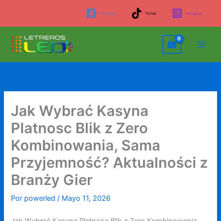
Ir
Facebook
TikTok
Instagram
al
contenido
Jak Wybrać Kasyna
Platnosc Blik z Zero
Kombinowania, Sama
Przyjemność? Aktualności z
Branży Gier
Por
powerled
/
Mayo 11, 2026