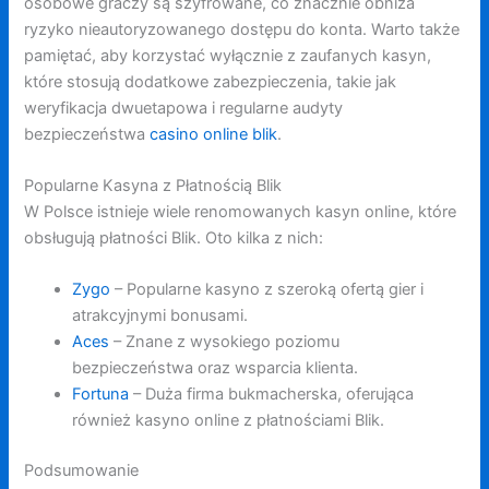
osobowe graczy są szyfrowane, co znacznie obniża
ryzyko nieautoryzowanego dostępu do konta. Warto także
pamiętać, aby korzystać wyłącznie z zaufanych kasyn,
które stosują dodatkowe zabezpieczenia, takie jak
weryfikacja dwuetapowa i regularne audyty
bezpieczeństwa
casino online blik
.
Popularne Kasyna z Płatnością Blik
W Polsce istnieje wiele renomowanych kasyn online, które
obsługują płatności Blik. Oto kilka z nich:
Zygo
– Popularne kasyno z szeroką ofertą gier i
atrakcyjnymi bonusami.
Aces
– Znane z wysokiego poziomu
bezpieczeństwa oraz wsparcia klienta.
Fortuna
– Duża firma bukmacherska, oferująca
również kasyno online z płatnościami Blik.
Podsumowanie