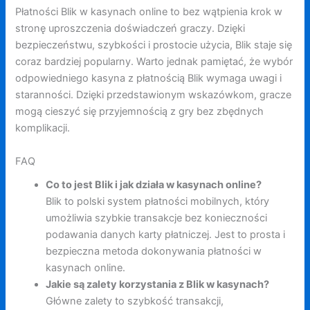
Płatności Blik w kasynach online to bez wątpienia krok w
stronę uproszczenia doświadczeń graczy. Dzięki
bezpieczeństwu, szybkości i prostocie użycia, Blik staje się
coraz bardziej popularny. Warto jednak pamiętać, że wybór
odpowiedniego kasyna z płatnością Blik wymaga uwagi i
staranności. Dzięki przedstawionym wskazówkom, gracze
mogą cieszyć się przyjemnością z gry bez zbędnych
komplikacji.
FAQ
Co to jest Blik i jak działa w kasynach online?
Blik to polski system płatności mobilnych, który
umożliwia szybkie transakcje bez konieczności
podawania danych karty płatniczej. Jest to prosta i
bezpieczna metoda dokonywania płatności w
kasynach online.
Jakie są zalety korzystania z Blik w kasynach?
Główne zalety to szybkość transakcji,