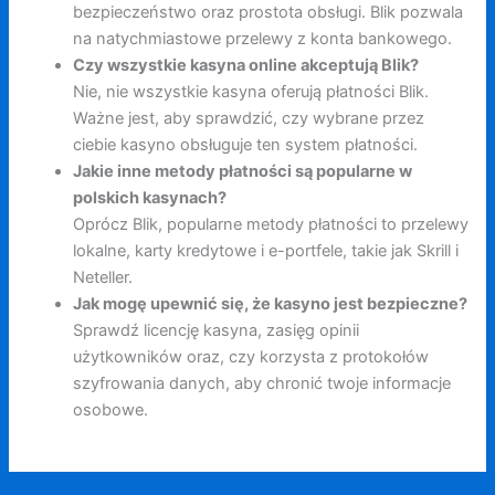
bezpieczeństwo oraz prostota obsługi. Blik pozwala
na natychmiastowe przelewy z konta bankowego.
Czy wszystkie kasyna online akceptują Blik?
Nie, nie wszystkie kasyna oferują płatności Blik.
Ważne jest, aby sprawdzić, czy wybrane przez
ciebie kasyno obsługuje ten system płatności.
Jakie inne metody płatności są popularne w
polskich kasynach?
Oprócz Blik, popularne metody płatności to przelewy
lokalne, karty kredytowe i e-portfele, takie jak Skrill i
Neteller.
Jak mogę upewnić się, że kasyno jest bezpieczne?
Sprawdź licencję kasyna, zasięg opinii
użytkowników oraz, czy korzysta z protokołów
szyfrowania danych, aby chronić twoje informacje
osobowe.