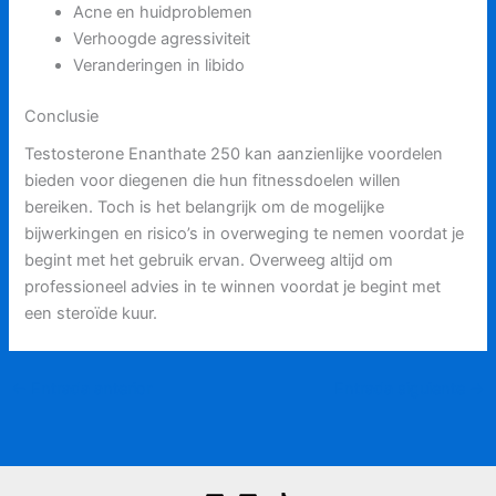
Acne en huidproblemen
Verhoogde agressiviteit
Veranderingen in libido
Conclusie
Testosterone Enanthate 250 kan aanzienlijke voordelen
bieden voor diegenen die hun fitnessdoelen willen
bereiken. Toch is het belangrijk om de mogelijke
bijwerkingen en risico’s in overweging te nemen voordat je
begint met het gebruik ervan. Overweeg altijd om
professioneel advies in te winnen voordat je begint met
een steroïde kuur.
←
Entrada anterior
Entrada siguiente
→