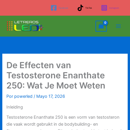
Ir
Facebook
TikTok
Instagram
al
contenido
De Effecten van
Testosterone Enanthate
250: Wat Je Moet Weten
Por
powerled
/
Mayo 17, 2026
Inleiding
Testosterone Enanthate 250 is een vorm van testosteron
die vaak wordt gebruikt in de bodybuilding- en