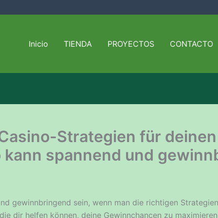
Inicio
TIENDA
PROYECTOS
CONTACTO
 Casino-Strategien für deine
no kann spannend und gewinn
nd gewinnbringend sein, wenn man die richtigen Strategien
die dir helfen können, deine Gewinnchancen zu maximieren. 