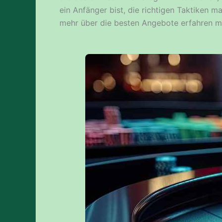
ein Anfänger bist, die richtigen Taktiken
mehr über die besten Angebote erfahren 