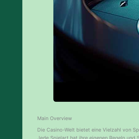
Main Overview
Die Casino-Welt bietet eine Vielzahl von S
Jede Spielart hat ihre eigenen Regeln und 