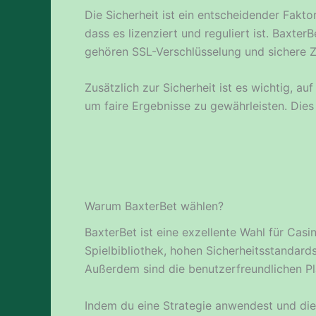
Die Sicherheit ist ein entscheidender Fakto
dass es lizenziert und reguliert ist. Baxte
gehören SSL-Verschlüsselung und sichere Z
Zusätzlich zur Sicherheit ist es wichtig, 
um faire Ergebnisse zu gewährleisten. Dies
Warum BaxterBet wählen?
BaxterBet ist eine exzellente Wahl für Cas
Spielbibliothek, hohen Sicherheitsstandard
Außerdem sind die benutzerfreundlichen Pl
Indem du eine Strategie anwendest und die