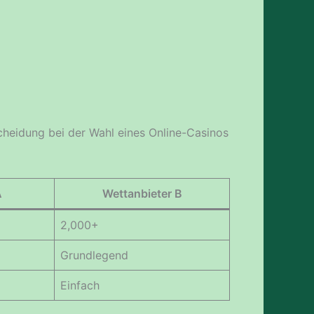
scheidung bei der Wahl eines Online-Casinos
A
Wettanbieter B
2,000+
Grundlegend
Einfach