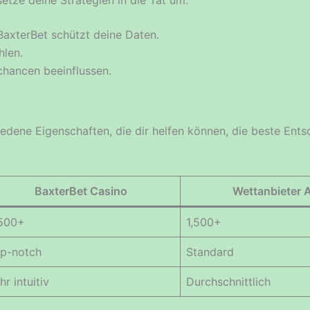
BaxterBet schützt deine Daten.
hlen.
chancen beeinflussen.
iedene Eigenschaften, die dir helfen können, die beste Ent
BaxterBet Casino
Wettanbieter 
500+
1,500+
p-notch
Standard
hr intuitiv
Durchschnittlich