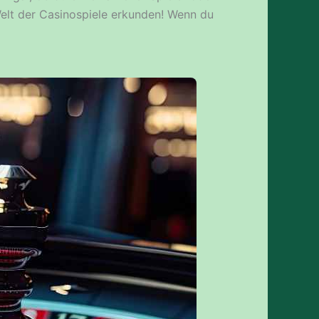
Welt der Casinospiele erkunden! Wenn du