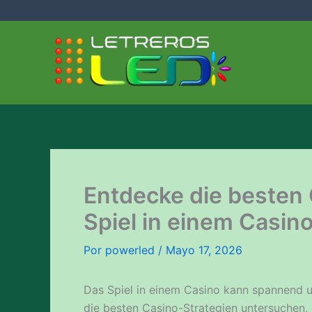
Ir
al
contenido
Entdecke die besten
Spiel in einem Casi
Por
powerled
/
Mayo 17, 2026
Das Spiel in einem Casino kann spannend u
die besten Casino-Strategien untersuchen, 