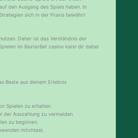
auf den Ausgang des Spiels haben. In
trategien sich in der Praxis bewährt
nutzen. Daher ist das Verständnis der
Spielen im BaxterBet casino kann dir dabei
das Beste aus deinem Erlebnis
n Spielen zu erhalten.
ei der Auszahlung zu vermeiden.
len zu beginnen.
anwenden möchtest.