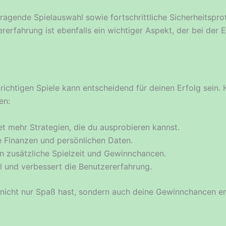
sragende Spielauswahl sowie fortschrittliche Sicherheitspro
rerfahrung ist ebenfalls ein wichtiger Aspekt, der bei der
ichtigen Spiele kann entscheidend für deinen Erfolg sein. Hie
en:
t mehr Strategien, die du ausprobieren kannst.
 Finanzen und persönlichen Daten.
n zusätzliche Spielzeit und Gewinnchancen.
el und verbessert die Benutzererfahrung.
 nicht nur Spaß hast, sondern auch deine Gewinnchancen er