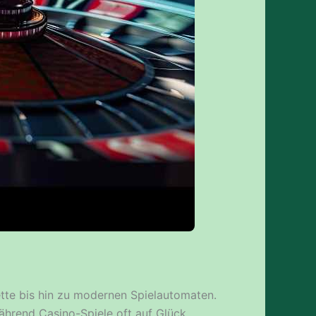
ette bis hin zu modernen Spielautomaten.
Während Casino-Spiele oft auf Glück