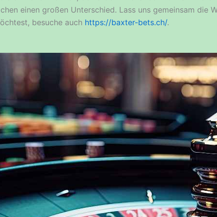
 machen einen großen Unterschied. Lass uns gemeinsam die 
möchtest, besuche auch
https://baxter-bets.ch/
.