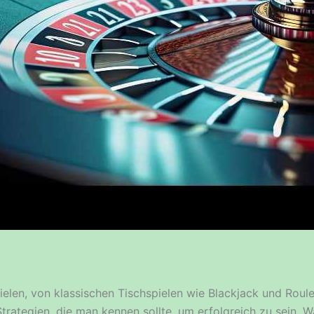
pielen, von klassischen Tischspielen wie Blackjack und Roul
Strategien, die man kennen sollte, um erfolgreich zu sein. 