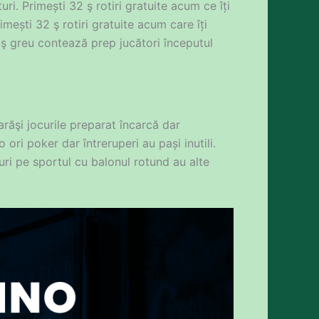
ri. Primești 32 ş rotiri gratuite acum ce îți
imești 32 ş rotiri gratuite acum care îți
ca ş greu contează prep jucători începutul
răşi jocurile preparat încarcă dar
 ori poker dar întreruperi au pași inutili.
uri pe sportul cu balonul rotund au alte