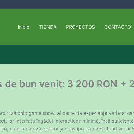
Inicio
TIENDA
PROYECTOS
CONTACTO
 de bun venit: 3 200 RON + 
 jocuri să chip game show, ai parte de experiențe variate, ca
ct, iar interfața îngădui interacțiune minimă, însă suficient
azino, usturo câteva opțiuni și deasupra zona de fund virtual