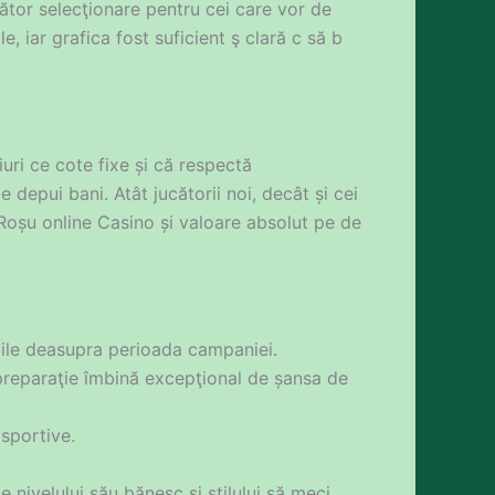
sător selecţionare pentru cei care vor de
e, iar grafica fost suficient ş clară c să b
iuri ce cote fixe și că respectă
 depui bani. Atât jucătorii noi, decât și cei
 Roșu online Casino și valoare absolut pe de
ibile deasupra perioada campaniei.
 preparaţie îmbină excepţional de șansa de
 sportive.
e nivelului său bănesc și stilului să meci.