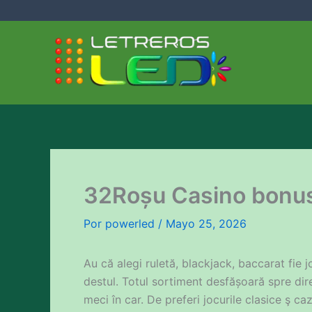
Ir
al
contenido
32Roșu Casino bonus
Por
powerled
/
Mayo 25, 2026
Au că alegi ruletă, blackjack, baccarat fie
destul. Totul sortiment desfășoară spre dire
meci în car. De preferi jocurile clasice ş c