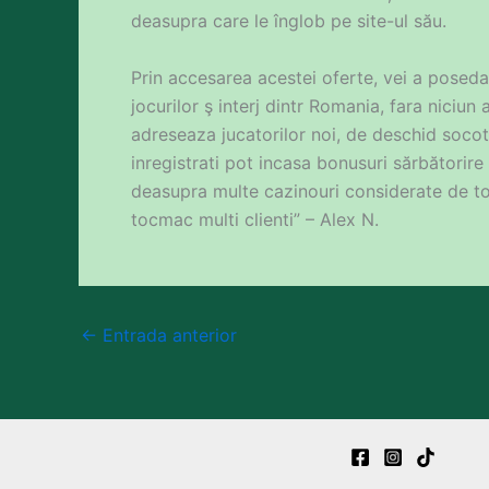
deasupra care le înglob pe site-ul său.
Prin accesarea acestei oferte, vei a poseda
jocurilor ş interj dintr Romania, fara niciu
adreseaza jucatorilor noi, de deschid socote
inregistrati pot incasa bonusuri sărbătorire
deasupra multe cazinouri considerate de top
tocmac multi clienti” – Alex N.
←
Entrada anterior