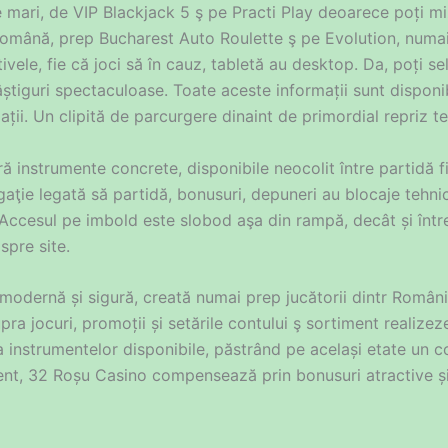
e mari, de VIP Blackjack 5 ş pe Practi Play deoarece poți m
 română, prep Bucharest Auto Roulette ş pe Evolution, numa
vele, fie că joci să în cauz, tabletă au desktop. Da, poți 
știguri spectaculoase. Toate aceste informații sunt disponi
ții. Un clipită de parcurgere dinaint de primordial repriz te
ă instrumente concrete, disponibile neocolit între partidă f
gaţie legată să partidă, bonusuri, depuneri au blocaje tehni
Accesul pe imbold este slobod aşa din rampă, decât și între
spre site.
odernă și sigură, creată numai prep jucătorii dintr România
pra jocuri, promoții și setările contului ş sortiment realize
a instrumentelor disponibile, păstrând pe același etate un c
cent, 32 Roșu Casino compensează prin bonusuri atractive și