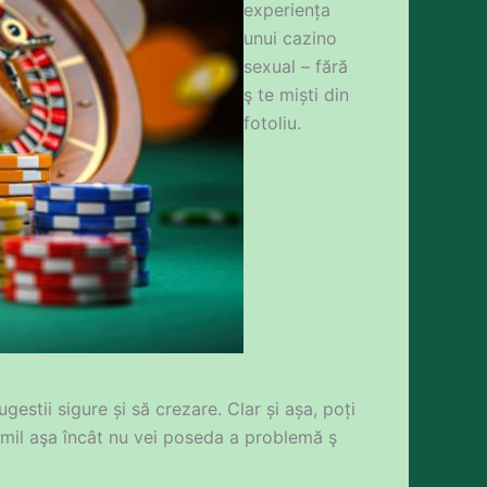
experiența
unui cazino
sexual – fără
ş te miști din
fotoliu.
estii sigure și să crezare. Clar și așa, poți
umil aşa încât nu vei poseda a problemă ş