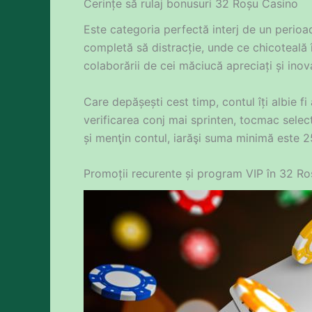
Cerințe să rulaj bonusuri 32 Roșu Casino
Este categoria perfectă interj de un perioa
completă să distracție, unde ce chicoteală î
colaborării de cei măciucă apreciați și inova
Care depășești cest timp, contul îți albie 
verificarea conj mai sprinten, tocmac selecţ
și menţin contul, iarăşi suma minimă este 
Promoții recurente și program VIP în 32 Ro