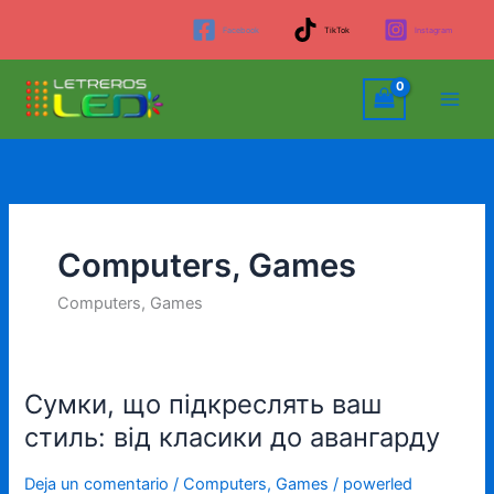
Ir
Facebook
TikTok
Instagram
al
contenido
Computers, Games
Computers, Games
Сумки, що підкреслять ваш
Сумки,
що
стиль: від класики до авангарду
підкреслять
ваш
Deja un comentario
/
Computers, Games
/
powerled