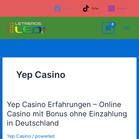
Ir
Facebook
TikTok
Instagram
al
contenido
Yep Casino
Yep Casino Erfahrungen – Online
Yep
Casino
Casino mit Bonus ohne Einzahlung
Erfahrungen
in Deutschland
–
Online
Yep Casino
/
powerled