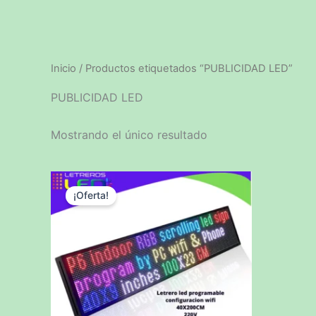
Ir
al
contenido
Inicio
/ Productos etiquetados “PUBLICIDAD LED”
PUBLICIDAD LED
Mostrando el único resultado
El
El
precio
precio
¡Oferta!
original
actual
era:
es:
$499,000.
$420,000.