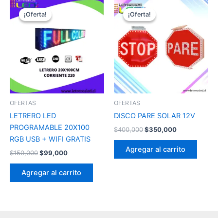
El
El
El
El
precio
precio
precio
precio
¡Oferta!
¡Oferta!
¡Oferta!
¡Oferta!
original
actual
original
actual
era:
es:
era:
es:
$150,000.
$99,000.
$400,000.
$350,000.
OFERTAS
OFERTAS
LETRERO LED
DISCO PARE SOLAR 12V
PROGRAMABLE 20X100
$
400,000
$
350,000
RGB USB + WIFI GRATIS
Agregar al carrito
$
150,000
$
99,000
Agregar al carrito