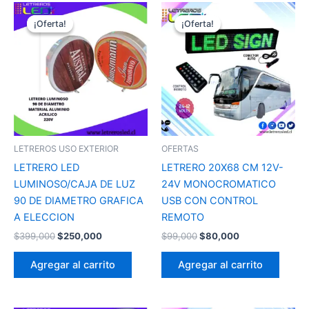
El
El
El
El
precio
precio
precio
precio
¡Oferta!
¡Oferta!
¡Oferta!
¡Oferta!
original
actual
original
actual
era:
es:
era:
es:
$399,000.
$250,000.
$99,000.
$80,000.
LETREROS USO EXTERIOR
OFERTAS
LETRERO LED
LETRERO 20X68 CM 12V-
LUMINOSO/CAJA DE LUZ
24V MONOCROMATICO
90 DE DIAMETRO GRAFICA
USB CON CONTROL
A ELECCION
REMOTO
$
399,000
$
250,000
$
99,000
$
80,000
Agregar al carrito
Agregar al carrito