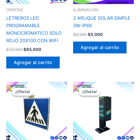
OFERTAS
ILUMINACION
LETREROS LED
2 APLIQUE SOLAR SIMPLE
PROGRAMABLE
3W-IP66
MONOCROMATICO SOLO
$
9,990
$
5,000
ROJO 20X100 CON WIFI
Agregar al carrito
$
79,990
$
65,000
Agregar al carrito
El
El
El
El
precio
precio
precio
precio
¡Oferta!
¡Oferta!
¡Oferta!
¡Oferta!
original
actual
original
actual
era:
es:
era:
es:
$400,000.
$350,000.
$750,000.
$450,000.